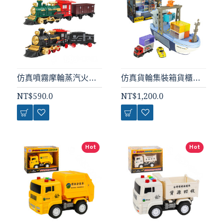
仿真噴霧摩輪蒸汽火車(會噴煙/燈光音樂/說故事)(5891) (無法超商取貨)
仿真貨輪集裝箱貨櫃船運輸組(聲光音樂/起重吊臂/6個貨櫃積木/6台小車)(8827) (無法超商取貨)
NT$590.0
NT$1,200.0
Hot
Hot