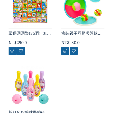
環保洞洞樂(35洞) (無法超商取貨)
盒裝親子互動吸盤球組+黏巴球組(魔鬼氈)
NT$290.0
NT$250.0
粉紅兔保齡球遊戲(6瓶+2球+1公仔)(授權57022)