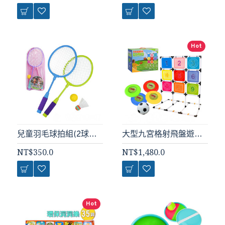
Hot
兒童羽毛球拍組(2球拍+1羽球+1軟球)(438B) (無法超商取貨)
大型九宮格射飛盤遊戲組(8飛盤+1足球+1收納袋)(架子高160＊寬120)(團康露營遊戲ZY267)
NT$350.0
NT$1,480.0
Hot