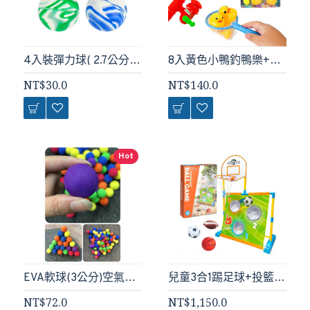
4入裝彈力球( 2.7公分)(顏色隨機）
8入黃色小鴨釣鴨樂+撈撈樂洗澡玩具 (ST025)
NT$30.0
NT$140.0
Hot
EVA軟球(3公分)空氣槍動力槍補充子彈(12顆裝)
兒童3合1踢足球+投籃球+丟橄欖球(有左右橫向移動功能)(附球+打氣筒)(室內室外露營玩具)(8043) (無法超商取貨)
NT$72.0
NT$1,150.0