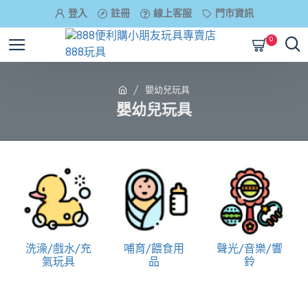
登入
註冊
線上客服
門市資訊
0
嬰幼兒玩具
嬰幼兒玩具
洗澡/戲水/充
哺育/餵食用
聲光/音樂/響
氣玩具
品
鈴