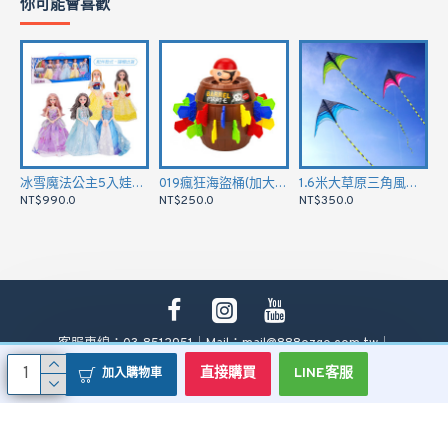
你可能會喜歡
冰雪魔法公主5入娃娃套裝組(8件衣服+鞋子配件)(0225) (無法超商取貨)
019瘋狂海盜桶(加大版劍)(多人桌遊運氣遊戲)
1.6米大草原三角風箏(5.8公尺長尾巴)(162*657)(無法超商取貨)
NT$990.0
NT$250.0
NT$350.0
N
客服專線：03-8512951｜Mail：
mail@888ezgo.com.tw
｜
公司統編：10063382
直接購買
LINE客服
加入購物車
Copyright © 2014, Your Store, All Rights Reserved