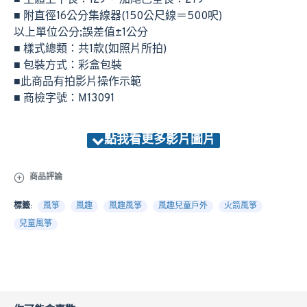
■ 主體上下長：129、 加尾巴全長：279
■ 附直徑16公分集線器(150公尺線＝500呎)
以上單位公分;誤差值±1公分
■ 樣式總類：共1款(如照片所拍)
■ 包裝方式：彩盒包裝
■此商品有拍影片操作示範
■ 商檢字號：M13091
商品評論
標籤:
風箏
風趣
風趣風箏
風趣兒童戶外
火箭風箏
兒童風箏
請點下面影片觀看商品影音示範