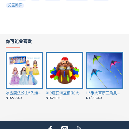
兒童風箏
請點下面影片觀看商品影音示範
你可能會喜歡
冰雪魔法公主5入娃娃套裝組(8件衣服+鞋子配件)(0225) (無法超商取貨)
019瘋狂海盜桶(加大版劍)(多人桌遊運氣遊戲)
1.6米大草原三角風箏(5.8公尺長尾巴)(162*657)(無法超商取貨)
NT$990.0
NT$250.0
NT$350.0
N