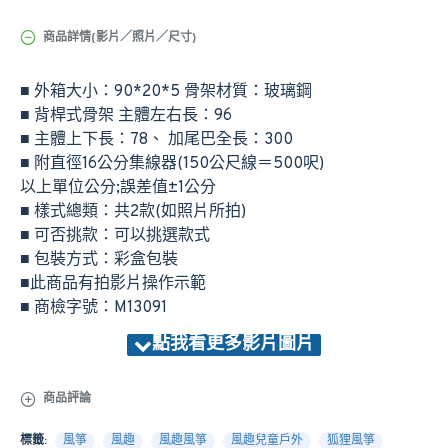
商品詳情(影片／照片／尺寸)
■ 外箱大小：90*20*5 骨架材質：玻璃鋼
■ 背桿式骨架 主體左右長：96
■ 主體上下長：78、 加尾巴全長：300
■ 附直徑16公分集線器(150公尺線＝500呎)
以上單位公分;誤差值±1公分
■ 樣式總類：共2款(如照片所拍)
■ 可否挑款：可以挑選款式
■ 包裝方式：彩盒包裝
■此商品有拍影片操作示範
■ 商檢字號：M13091
商品評論
標籤:
風箏
風趣
風趣風箏
風趣兒童戶外
狐狸風箏